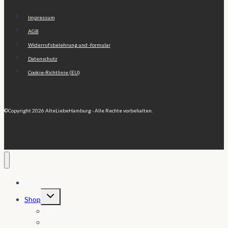
Impressum
AGB
Widerrufsbelehrung und -formular
Datenschutz
Cookie-Richtlinie (EU)
©Copyright 2026 AlteLiebeHamburg - Alle Rechte vorbehalten.
🏠 My Home
Untermenü
Shop
umschalten
Babydecken
Ponchos