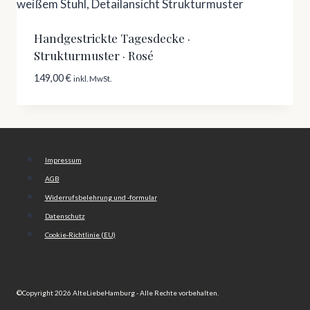
Handgestrickte Tagesdecke ·
Strukturmuster · Rosé
149,00
€
inkl. MwSt.
Impressum
AGB
Widerrufsbelehrung und -formular
Datenschutz
Cookie-Richtlinie (EU)
©Copyright 2026 AlteLiebeHamburg - Alle Rechte vorbehalten.