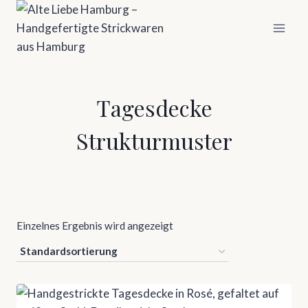
Zum
Inhalt
springen
Tagesdecke
Strukturmuster
Einzelnes Ergebnis wird angezeigt