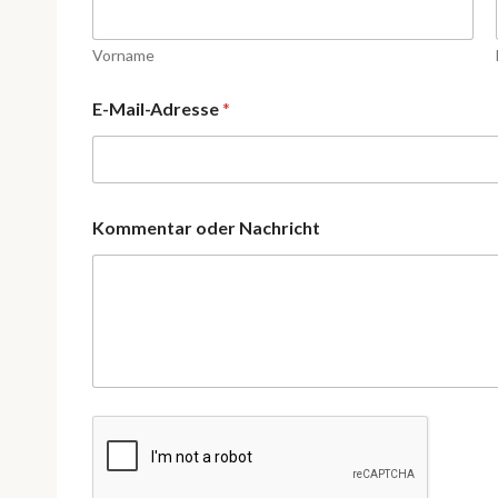
Vorname
E-Mail-Adresse
*
o
Kommentar oder Nachricht
d
e
r
N
a
m
e
E
-
M
a
i
l