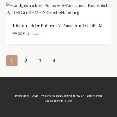
Küstenlicht ♥ Pullover V-Ausschnitt Größe M
99,00
€
inkl. MwSt.
1
2
3
4
→
Impressum
AGB
Widerrufsbelehrung und -formular
Datenschutz
Cookie-Richtlinie (EU)