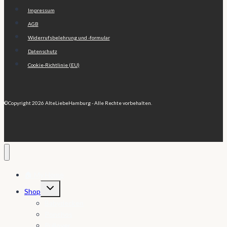
Impressum
AGB
Widerrufsbelehrung und -formular
Datenschutz
Cookie-Richtlinie (EU)
©Copyright 2026 AlteLiebeHamburg - Alle Rechte vorbehalten.
🏠 My Home
Untermenü
Shop
umschalten
Babydecken
Ponchos
Pullover