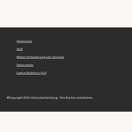
Impressum
AGB
Widerrufsbelehrung und -formular
Datenschutz
Cookie-Richtlinie (EU)
©Copyright 2026 AlteLiebeHamburg - Alle Rechte vorbehalten.
🏠 My Home