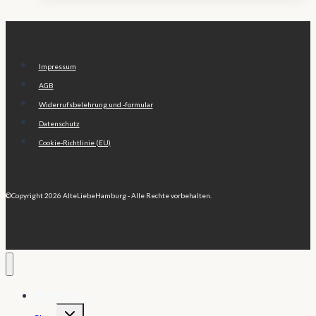
Impressum
AGB
Widerrufsbelehrung und -formular
Datenschutz
Cookie-Richtlinie (EU)
©Copyright 2026 AlteLiebeHamburg - Alle Rechte vorbehalten.
🏠 My Home
Untermenü