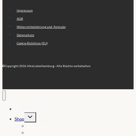
Impressum
AGB
Widerrufsbelehrung und -formular
Datenschutz
Cookie-Richtlinie (EU)
©Copyright 2026 AlteLiebeHamburg - Alle Rechte vorbehalten.
🏠 My Home
Untermenü
Shop
umschalten
Babydecken
Ponchos