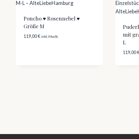
Poncho ♥ Rosennebel ♥
Größe M
Puderl
mit g
119,00
€
inkl. MwSt.
L
119,00