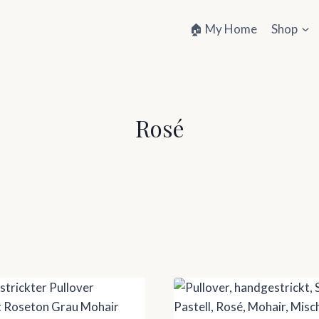
🏠 My Home
Shop
Rosé