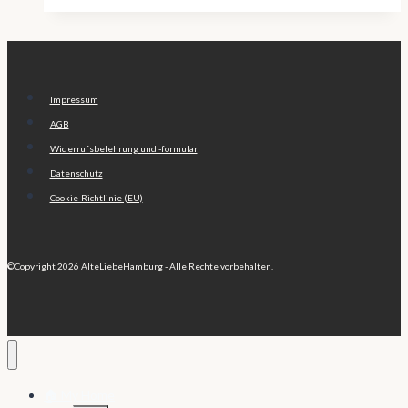
Impressum
AGB
Widerrufsbelehrung und -formular
Datenschutz
Cookie-Richtlinie (EU)
©Copyright 2026 AlteLiebeHamburg - Alle Rechte vorbehalten.
🏠 My Home