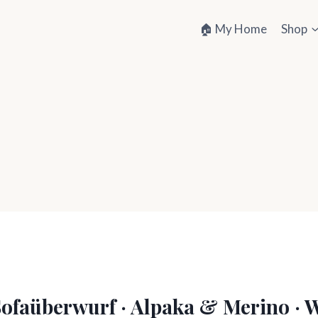
🏠 My Home
Shop
Sofaüberwurf · Alpaka & Merino · 