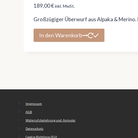
189,00
€
inkl. MwSt.
Großzügiger Überwurf aus Alpaka & Merino. Ha
In den Warenkorb
Impressum
AGB
Widerrufsbelehrung und -formular
Datenschutz
Cookie-Richtlinie (EU)