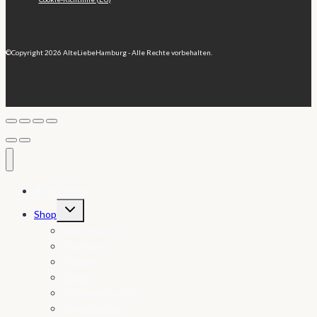
©Copyright 2026 AlteLiebeHamburg - Alle Rechte vorbehalten.
🏠 My Home
Untermenü
Shop
umschalten
Babydecken
Ponchos
Pullover
Schals
Strickanleitungen
Tagesdecken