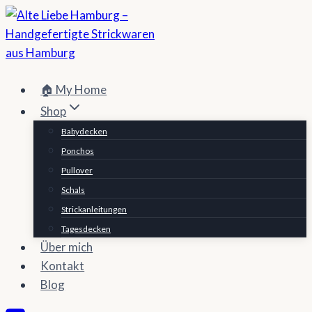
Zum
Inhalt
springen
🏠 My Home
Shop
Babydecken
Ponchos
Pullover
Schals
Strickanleitungen
Tagesdecken
Über mich
Kontakt
Blog