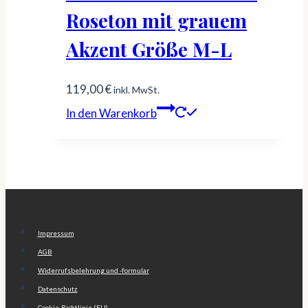
Roseton mit grauem
Akzent Größe M-L
119,00
€
inkl. MwSt.
In den Warenkorb
Impressum
AGB
Widerrufsbelehrung und -formular
Datenschutz
Cookie-Richtlinie (EU)