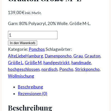
139,00
€
inkl. MwSt.
Garn: 80% Polyacryl, 20% Wolle. Größe M-L.
Poncho
♥
In den Warenkorb
Nebelstrand
Kategorie:
Ponchos
Schlagwörter:
♥
AlteLiebeHamburg
,
Damenponcho
,
Grau
,
Grauton
,
Grauton
Größe L
,
Größe M
,
handgestrickt
,
handmade
,
Größe
hochgeschlossen
,
nordisch
,
Poncho
,
Strickponcho
,
M-
Wollmischung
L
Beschreibung
Menge
Rezensionen (0)
Beschreibung