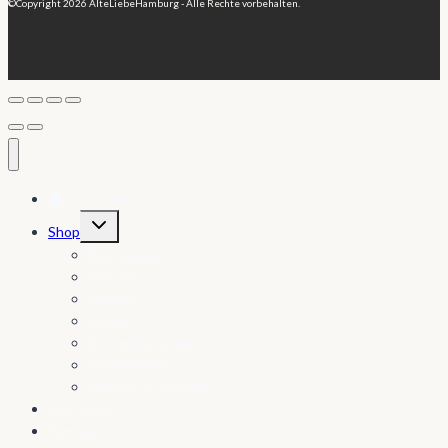
©Copyright 2026 AlteLiebeHamburg - Alle Rechte vorbehalten.
🏠 My Home
Untermenü
Shop
umschalten
Babydecken
Ponchos
Pullover
Schals
Strickanleitungen
Tagesdecken
Wohnen & Vintage
Über mich
Kontakt