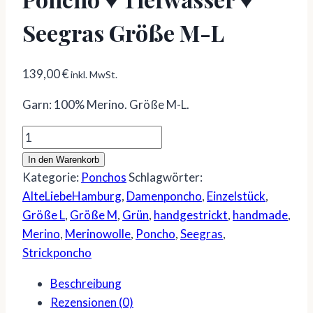
Seegras Größe M-L
139,00
€
inkl. MwSt.
Garn: 100% Merino. Größe M-L.
Poncho
♥
In den Warenkorb
Tiefwasser
Kategorie:
Ponchos
Schlagwörter:
♥
AlteLiebeHamburg
,
Damenponcho
,
Einzelstück
,
Seegras
Größe L
,
Größe M
,
Grün
,
handgestrickt
,
handmade
,
Größe
Merino
,
Merinowolle
,
Poncho
,
Seegras
,
M-
Strickponcho
L
Beschreibung
Menge
Rezensionen (0)